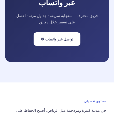
عبر واتساب
فريق محترف · استجابة سريعة · جداول مرنة · احصل
على تسعير خلال دقائق
تواصل عبر واتساب 💬
محتوى تفصيلي
في مدينة كبيرة ومزدحمة مثل الرياض، أصبح الحفاظ على